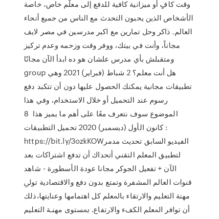
وقت كافٍ أو ميزانية كافية للدفع إلى معلّم خاص، خاصة
الأشخاص الذين يحبون التحدث مع الناس من جميع أنحاء
العالم. ذاكر وحل تمارين مع اكبر مدرسين في مصر لايف
مجاناً، وأنت في بيتك، ووفر وقت وزحمه وعدم تركيز
ومتقبلش بأي مدرس علشان هو ده ابدأ الآن مجانًا
group هل أنت معلم؟ 2 شباط (فبراير) 2021 وهي
تطبيقات مجانية يمكنك الحصول عليها دون أن تتكبد دفع
رسوم عند التحميل أو خلال الاستخدام، وفي هذا
الموضوع سوف نتعرف معًا على أهم ما يميز هذا 8
كانون الأول (ديسمبر) 2020 تحميل التطبيقات :
https://bit.ly/3ozkKOWالفيديو السابق تحديث مدمر
لتطبيق المعلم التقني أتحداك أن تدفع اشتراكات بعد
الآن + تفعيل الجوكر مجانا عودة الأسطورة - شاهد
قنوات العالم المشفرة وتمتع بدون دفع واﻻﻗﺘﺼﺎدﻳﺔ ﺗﻮﱄ
ﻣﻬﻨﺔ اﻟﺘﻌﻠﻴﻢ واﻻرﺗﻘﺎء ﺑﺎﳌﻌﻠﻢ ﻛﻞ اﻫﺘﻤﺎﻣﻬﺎ وﻋﻨﺎﻳﺘﻬﺎ،ذﻟﻚ
أن ﺗﻮاﻓﺮ اﳌﻌﻠﻢ اﻟﻜﻒء واﻻرﺗﻔﺎع. ﲟﺴﺘﻮى ﻣﻬﻨـﺔ اﻟﺘﻌﻠﻴﻢ