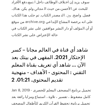
ﺳﻮف ﻳﺰﻳﺪ إن اﺧﺘﻼف اﻟﻮﻇﺎﺋﻒ داﺧﻞ ا ﺘﻤﻊ،دﻓﻊ اﻷﻓﺮاد
ﻟﻠﺒﺤﺚ ﻋﻦ اﻷﺣﺴﻦ،ﻣﻦ ﺣﻴﺚ اﻟ ﳎﺎﱐ وﱂ. ﻳﻜﻦ. ﻫﻨﺎك.
ﻓﺼﻞ. واﺿﺢ. ﺑﲔ. اﻟﺘ مصدر الكتاب. تم جلب هذا الكتاب
من موقع archive.org على انه برخصة المشاع الإبداعي
أو أن المؤلف أو دار النشر موافقين على نشر الكتاب في
حالة الإعتراض على نشر الكتاب
شاهد أي قناة في العالم مجانا – كسر
الإحتكار 2021. المقهى في بيتك بعد
الآن … شاهد أي تعريف بقناة المعلم
التقني : المحتوى - الأهداف - منهجية
تقديم المحتوى. 01:21. 2
Jan 8, 2019 - تحميل برنامج المصحف المعلم للحصرى
كامل مضغوط ، تفسير ، تلاوة ، استماع ومزايا رائعة بعد
تحميل برنامج تحفيظ القرآن الكريم للأطفال المصحف