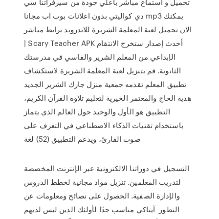
تحميل و استماع مباشر باعلي جودة من سيرفراتنا سي
دي كواليتي بدون اعلانات بوب اب مجانا mp3 يمكنك
الان تحميل لعبة المعلمة الشريرة للاندرويد برابط مباشر
| Scary Teacher APK أحدث إصدار ستخرج الانتقام
الإبداعي من المعلم الشرير والقاسي في مدرستك
الثانوية. قم بتنزيل لعبة المعلمة الشريرة لاستكشاف
منزل جارك الشرير الجديد ‎تطبيق المعلم تقدمه جمعية
هدية الحاج والمعتمر الخيرية لتعليم تلاوة القرآن الكريم،
التطبيق هو الأول والوحيد حول العالم الذي يتماز
باستخدام تقنيات الذكاء الاصطناعي في التعرف على
صوت القارئ، ويدعم التطبيق (52) لغة
التسجيل في دوراتنا الالكترونية عبر الإنترنت المخصصة
لتدريب المعلمين. تنزيل مواد مجانية لخطط الدروس
والإدارة الصفية. الحصول على نصائح ومعلومات عن
التطور آيتاكي مناسب جدًا لأولئك الذين ليس لديهم