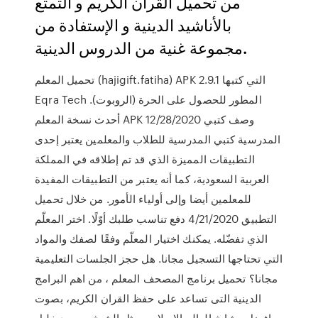
من تحميل القرآن الكريم و التمتع
بالأناشيد الدينية و الإستفادة من
مجموعة غنية من الدروس الدينية.
تحميل المعلم (hajigift.fatiha) APK 2.9.1 التي كتبها
Eqra Tech المطور للحصول على الحرة (الروبوت).
أحدث نسخة المعلم APK 12/28/2020 وصف كتبي
المدرسية كتبي المدرسية للطلاب والمعلمين يعتبر إحدى
التطبيقات المميزة الذي قد تم إطلاقه في المملكة
العربية السعودية، كما أنه يعتبر من التطبيقات المفيدة
للمعلمين أيضا وإلى أولياء الأمور. من خلال تحميل
التطبيق 4/21/2020 دفع تناسب طلبك أوّلًا. اختر المعلّم
الذي تفضّله. يمكنك اختيار المعلّم وفقًا لصفك والمواد
التي تحتاجها التسجيل مجانا. هل حجز الجلسات التعليمية
مجانا؟ تحميل برنامج المصحف المعلم ، من اهم البرامج
الدينية التى تساعد على حفظ القران الكريم، بصوت
افضل مشايخ العالم الاسلامى مثل الشيخ محمود خليل